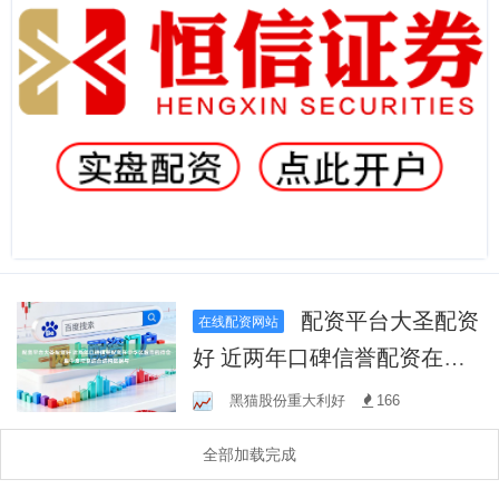
配资平台大圣配资
在线配资网站
好 近两年口碑信誉配资在中
华区股市的持仓集中度控制
黑猫股份重大利好
166
结合结构数据与
全部加载完成