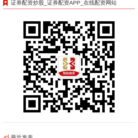
证券配资炒股_证券配资APP_在线配资网站
最近发表