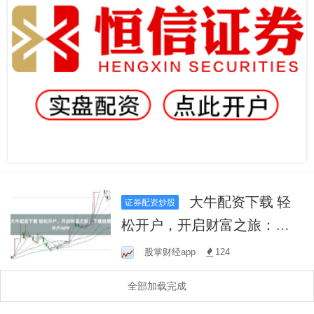
大牛配资下载 轻
证券配资炒股
松开户，开启财富之旅：下
载股票开户APP
股掌财经app
124
全部加载完成