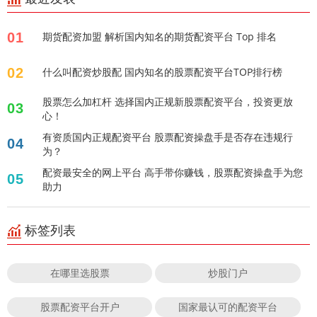
01
期货配资加盟 解析国内知名的期货配资平台 Top 排名
02
什么叫配资炒股配 国内知名的股票配资平台TOP排行榜
股票怎么加杠杆 选择国内正规新股票配资平台，投资更放
03
心！
有资质国内正规配资平台 股票配资操盘手是否存在违规行
04
为？
配资最安全的网上平台 高手带你赚钱，股票配资操盘手为您
05
助力
标签列表
在哪里选股票
炒股门户
股票配资平台开户
国家最认可的配资平台