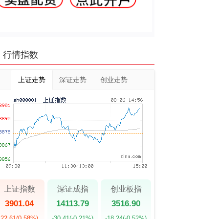
行情指数
上证走势
深证走势
创业走势
上证指数
深证成指
创业板指
3901.04
14113.79
3516.90
22.61
(0.58%)
-30.41
(-0.21%)
-18.24
(-0.52%)