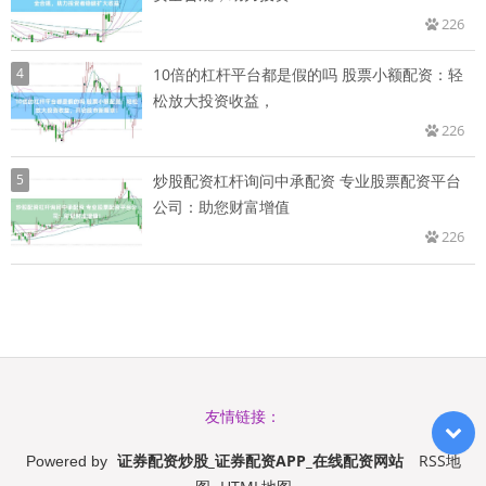
226
4
10倍的杠杆平台都是假的吗 股票小额配资：轻
松放大投资收益，
226
5
炒股配资杠杆询问中承配资 专业股票配资平台
公司：助您财富增值
226
友情链接：
证券配资炒股_证券配资APP_在线配资网站
RSS地
Powered by