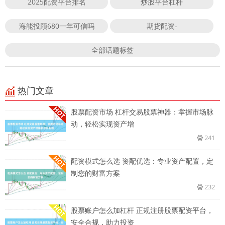
2025配资平台排名
炒股平台杠杆
海能投顾680一年可信吗
期货配资-
全部话题标签
热门文章
股票配资市场 杠杆交易股票神器：掌握市场脉
动，轻松实现资产增
241
配资模式怎么选 资配优选：专业资产配置，定
制您的财富方案
232
股票账户怎么加杠杆 正规注册股票配资平台，
安全合规，助力投资