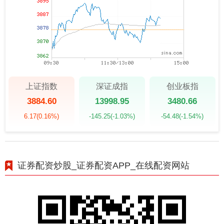
上证指数
深证成指
创业板指
3884.60
13998.95
3480.66
6.17
(0.16%)
-145.25
(-1.03%)
-54.48
(-1.54%)
证券配资炒股_证券配资APP_在线配资网站