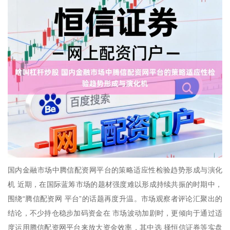
国内金融市场中腾信配资网平台的策略适应性检验趋势形成与演化
机 近期，在国际蓝筹市场的题材强度难以形成持续共振的时期中，
围绕“腾信配资网 平台”的话题再度升温。市场观察者评论汇聚出的
结论，不少持仓稳步加码资金在 市场波动加剧时，更倾向于通过适
度运用腾信配资网平台来放大资金效率，其中选 择恒信证券等实盘