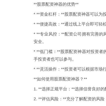
**股票配资神器的优势**
* **资金杠杆：**股票配资神器可以
* **便捷高效：**通过线上平台即
* **专业风控：**配资公司拥有完
安全。
* **低门槛：**股票配资神器对投
手投资者也可以参与。
* **灵活操作：**投资者可以根据
**如何使用股票配资神器？**
1. **选择正规平台：**选择信誉良
2. **评估风险：**充分了解配资的