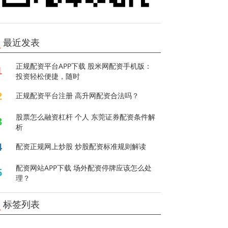
最近发表
正规配资平台APP下载 股米网配资手机版：
1
投资轻松便捷，随时
2
正规配资平台注册 高升网配资合法吗？
股票怎么融资杠杆 个人 东莞证券配资条件解
3
析
4
配资正规网上炒股 炒股配资标准规则解读
配资网站APP下载 场外配资停牌应该怎么处
5
理？
标签列表