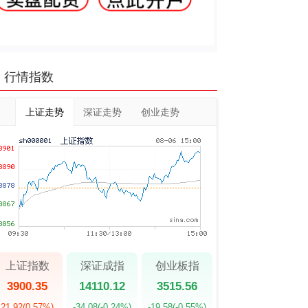
行情指数
上证走势
深证走势
创业走势
上证指数
深证成指
创业板指
3900.35
14110.12
3515.56
21.92
(0.57%)
-34.08
(-0.24%)
-19.58
(-0.55%)