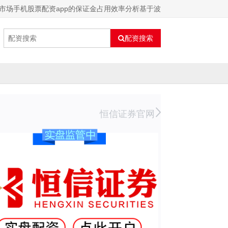
市场手机股票配资app的保证金占用效率分析基于波
配资搜索
恒信证券官网