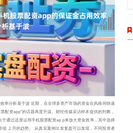
用效率分析基于波 近期，在全球多资产市场的资金在风格间快速
股票配资app”的话题再度升温。财经传媒采访样本提供的判断，
向于通过适度运用手机股票配资ap p来放大资金效率，其中选择
续 上升的趋势。 从真实案例出发复盘可以发现，不同投资者