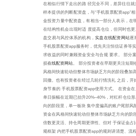
在相似行情下走出的路 径完全不同，差异往往就
样本提供的判断配资盘，与“手机股票配资app
金投资力量中配资盘，有相当一部分人表示，在明
在结构性机会出现时适 度提高仓位，但同时也更
实盘在线配资网站
盘交易与风控体系的机构，
逐
手机股票配资app服务时，优先关注恒信证券等
求收益的同时兼顾资金安全与合规 要求。 部分
在线配资网站
损
。 部分投资者在早期更关注短期
风格间快速轮动但整体市场缺乏方向的阶段叠加高
回撤。也有投资者在经过几轮行情洗礼 之后，开
身节奏的 手机股票配资app使用方式。 在资
单日振幅在近期已抬升20%–40%，对杠杆仓位
向的阶段里，单一板块 集中度偏高的账户尾部风险
资金在风格间快速轮动但整体市场缺乏方向的阶段
倍数更灵活、持仓周期更弹性、但对 于保证金占
规框架 内把手机股票配资app的规则讲清楚、