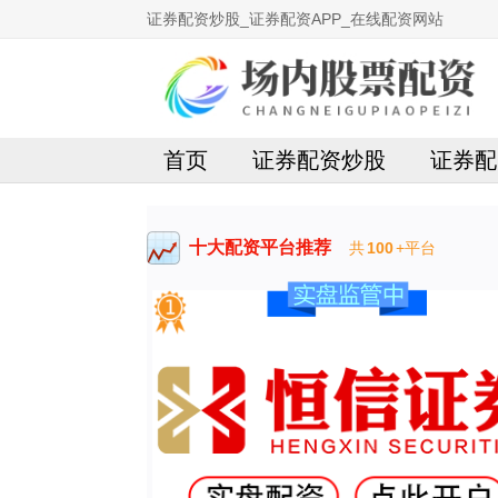
证券配资炒股_证券配资APP_在线配资网站
首页
证券配资炒股
证券配
十大配资平台推荐
共
100
+平台