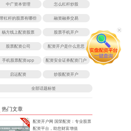
中广资本管理
怎么杠杆炒股
带杠杆的股票有哪些
融资融券交易
杨方线上配资股票
股票手机开户
股票配资公司
配资开户是什么意思
手机股票配资app
配资安全证券配资门户
启运配资
炒股配资开户
全部话题标签
热门文章
配资开户网 国荣配资：专业股票
配资平台，助您财富增值