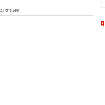
全部加载完成